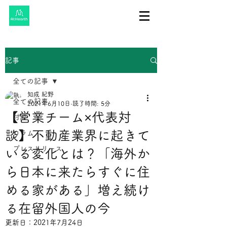
記事
全ての記事
知成 紀野
全ての記事
2021年6月10日
読了時間: 5分
【営業チーム×代表対
対談
談】不動産業界に起きて
コラム
プレスリリース
いる変化とは？「海外か
ら日本に来たらすぐに住
める家がある」増え続け
る在留外国人の今
更新日：
2021年7月24日