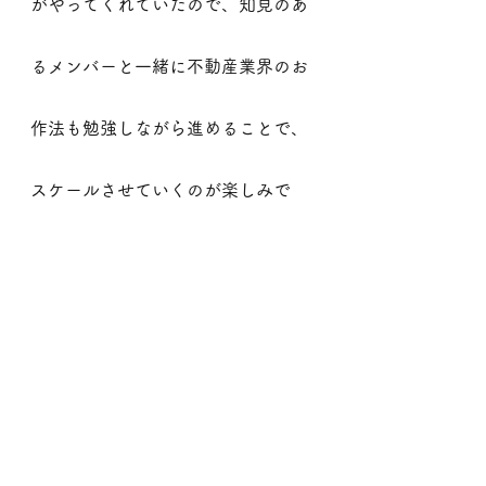
がやってくれていたので、知見のあ
るメンバーと一緒に不動産業界のお
作法も勉強しながら進めることで、
スケールさせていくのが楽しみで
す。
清水：
僕がお会いする管理会社さん
やオーナーさんから「外国人の入居